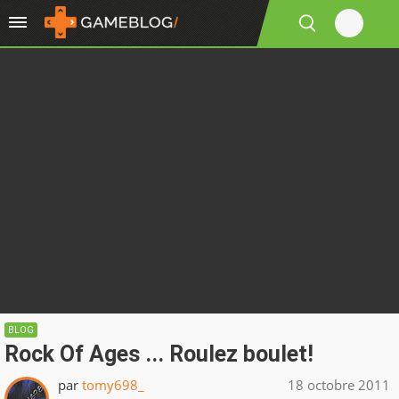
BLOG
Rock Of Ages ... Roulez boulet!
par
tomy698_
18 octobre 2011