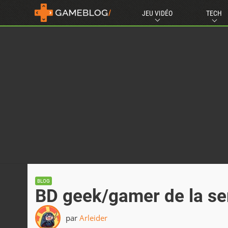
JEU VIDÉO
TECH
BLOG
BD geek/gamer de la se
par
Arleider