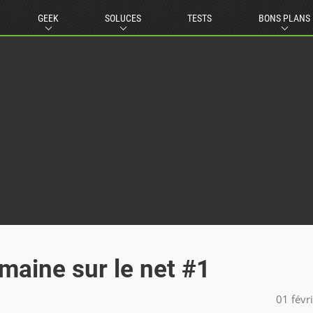
GEEK
SOLUCES
TESTS
BONS PLANS
maine sur le net #1
01 févr