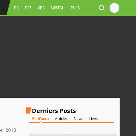
PC
PS5
XBS
SWITCH
PLUS
Derniers Posts
Fil d'actu
Articles
News
Lives
ier 2013