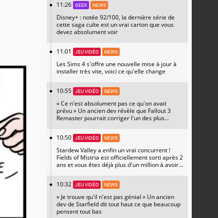
11:26
GEEK
NEWS
Disney+ : notée 92/100, la dernière série de
cette saga culte est un vrai carton que vous
devez absolument voir
11:01
JEU VIDÉO
NEWS
Les Sims 4 s'offre une nouvelle mise à jour à
installer très vite, voici ce qu'elle change
10:55
JEU VIDÉO
NEWS
« Ce n'est absolument pas ce qu'on avait
prévu » Un ancien dev révèle que Fallout 3
Remaster pourrait corriger l'un des plus
grands regrets de l'équipe
10:50
JEU VIDÉO
NEWS
Stardew Valley a enfin un vrai concurrent !
Fields of Mistria est officiellement sorti après 2
ans et vous êtes déjà plus d'un million à avoir
succombé
10:32
JEU VIDÉO
NEWS
« Je trouve qu'il n'est pas génial » Un ancien
dev de Starfield dit tout haut ce que beaucoup
pensent tout bas