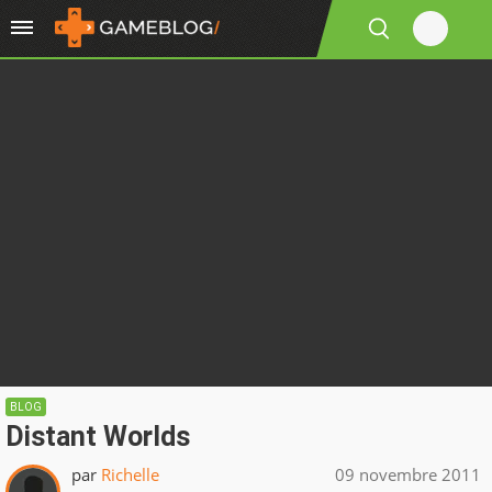
BLOG
Distant Worlds
par
Richelle
09 novembre 2011