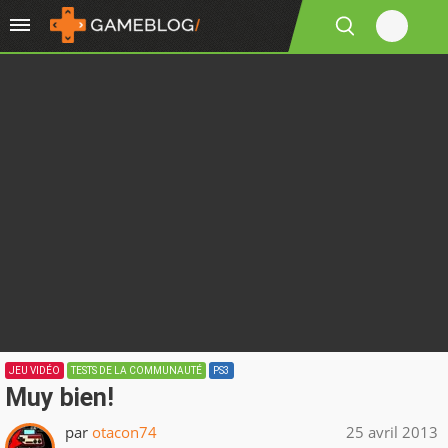
JEU VIDÉO
TESTS DE LA COMMUNAUTÉ
PS3
Muy bien!
par
otacon74
25 avril 2013