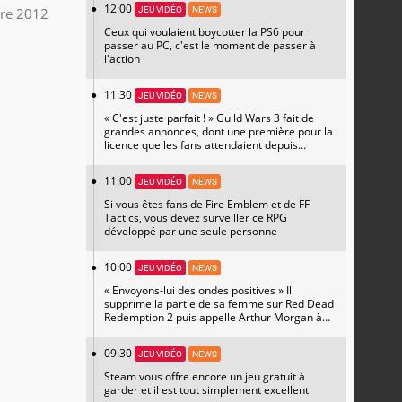
12:00
re 2012
JEU VIDÉO
NEWS
Ceux qui voulaient boycotter la PS6 pour
passer au PC, c'est le moment de passer à
l'action
11:30
JEU VIDÉO
NEWS
« C'est juste parfait ! » Guild Wars 3 fait de
grandes annonces, dont une première pour la
licence que les fans attendaient depuis
longtemps
11:00
JEU VIDÉO
NEWS
Si vous êtes fans de Fire Emblem et de FF
Tactics, vous devez surveiller ce RPG
développé par une seule personne
10:00
JEU VIDÉO
NEWS
« Envoyons-lui des ondes positives » Il
supprime la partie de sa femme sur Red Dead
Redemption 2 puis appelle Arthur Morgan à
l'aide
09:30
JEU VIDÉO
NEWS
Steam vous offre encore un jeu gratuit à
garder et il est tout simplement excellent