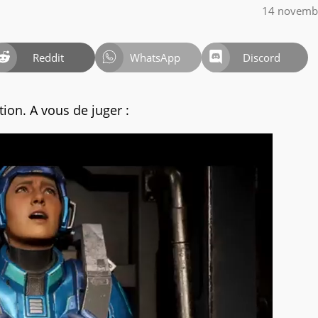
14 novemb
Reddit
WhatsApp
Discord
on. A vous de juger :