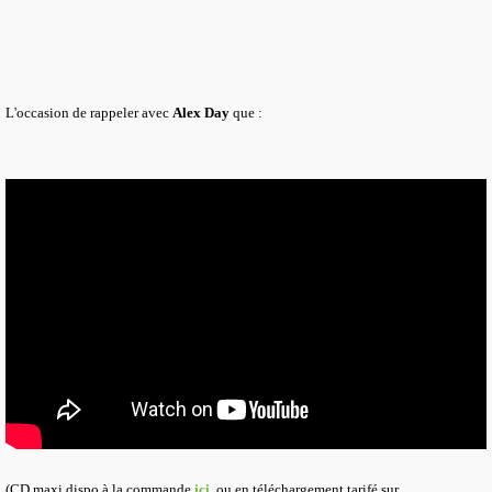
L'occasion de rappeler avec
Alex Day
que :
(CD maxi dispo à la commande
ici
, ou en téléchargement tarifé sur