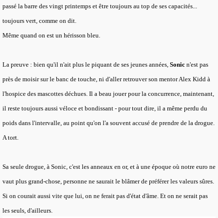
passé la barre des vingt printemps et être toujours au top de ses capacités...
toujours vert, comme on dit.
Même quand on est un hérisson bleu.
La preuve : bien qu'il n'ait plus le piquant de ses jeunes années,
Sonic
n'est pas
près de moisir sur le banc de touche, ni d'aller retrouver son mentor Alex Kidd à
l'hospice des mascottes déchues. Il a beau jouer pour la concurrence, maintenant,
il reste toujours aussi véloce et bondissant - pour tout dire, il a même perdu du
poids dans l'intervalle, au point qu'on l'a souvent accusé de prendre de la drogue.
A tort.
Sa seule drogue, à Sonic, c'est les anneaux en or, et à une époque où notre euro ne
vaut plus grand-chose, personne ne saurait le blâmer de préférer les valeurs sûres.
Si on courait aussi vite que lui, on ne ferait pas d'état d'âme. Et on ne serait pas
les seuls, d'ailleurs.