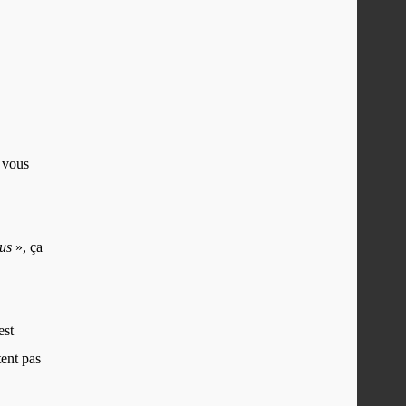
à vous
ous
», ça
est
ent pas