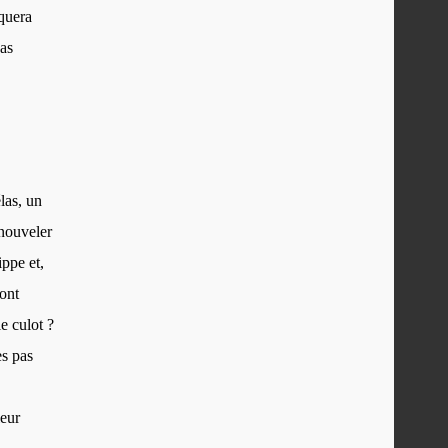
iquera
pas
las, un
enouveler
ippe et,
ont
le culot ?
es pas
leur