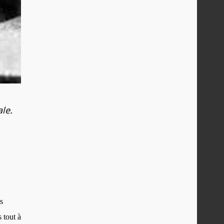
le.
s
 tout à