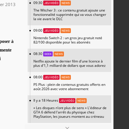
09:30
ier 2013
JEU VIDÉO
NEWS
The Witcher 3 : ce contenu gratuit ajoute une
fonctionnalité supprimée qui va vous changer
la vie avant le DLC
09:00
JEU VIDÉO
NEWS
Nintendo Switch 2 : un gros jeu gratuit noté
pposer à
82/100 disponible pour les abonnés
émente
08:30
GEEK
NEWS
i
Netflix ajoute le dernier film d'une licence à
plus d'1,1 milliard de dollars que vous adorez
08:00
JEU VIDÉO
NEWS
PS Plus : plein de contenus gratuits offerts en
août 2026 avec votre abonnement
Il y a 18 Heures
JEU VIDÉO
NEWS
« Les disques n’ont plus de sens » L'éditeur de
GTA 6 défend l'arrêt du physique chez
PlayStation, les joueurs montent au créneau