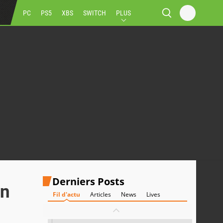
PC
PS5
XBS
SWITCH
PLUS
Derniers Posts
en
Fil d'actu
Articles
News
Lives