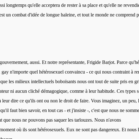
aussi longtemps qu'elle acceptera de rester à sa place et qu'elle ne revend
'est un combat d'idée de longue haleine, et tout le monde ne comprend 
uvernement, aussi. Et notre représentante, Frigide Barjot. Parce qu'hé
n gay n'importe quel hétérosexuel convaincu - ce qui nous contraint à r
que les milieux intellectuels boboïsants nous ont tout de suite pris en gr
sateur ni aucun cliché démagogique, comme à leur habitude. Ces types s
à leur dire ce qu'ils ont ou non le droit de faire. Vous imaginez, un peu, 
u'il faut bien savoir, en tout cas - et j'insiste -, c'est que nous ne somm
 que nous ne pouvons pas saquer les tarlouzes. Nous n'avons
 moment où ils sont hétérosexuels. Eux ne sont pas dangereux. Et nous 