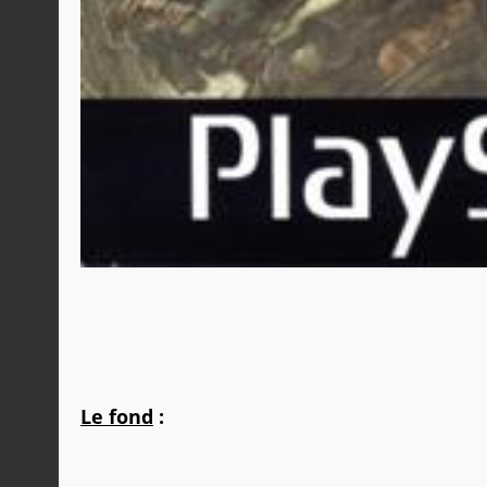
Le fond
: