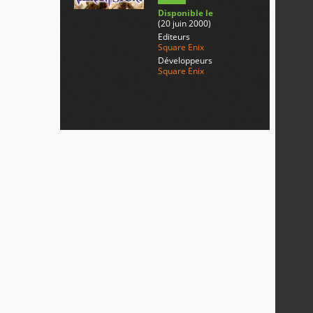
Disponible le
(20 juin 2000)
Editeurs
Square Enix
Développeurs
Square Enix