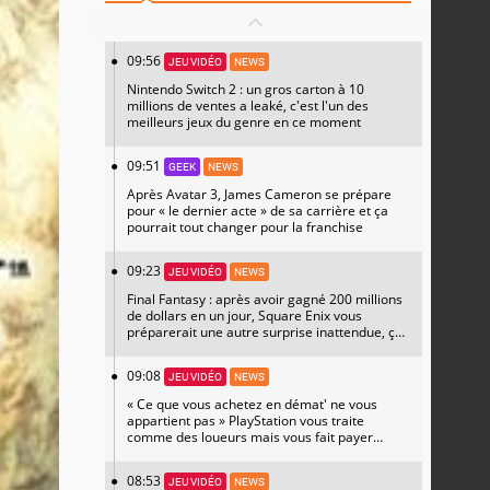
09:56
JEU VIDÉO
NEWS
Nintendo Switch 2 : un gros carton à 10
millions de ventes a leaké, c'est l'un des
meilleurs jeux du genre en ce moment
09:51
GEEK
NEWS
Après Avatar 3, James Cameron se prépare
pour « le dernier acte » de sa carrière et ça
pourrait tout changer pour la franchise
09:23
JEU VIDÉO
NEWS
Final Fantasy : après avoir gagné 200 millions
de dollars en un jour, Square Enix vous
préparerait une autre surprise inattendue, ça
a leaké
09:08
JEU VIDÉO
NEWS
« Ce que vous achetez en démat' ne vous
appartient pas » PlayStation vous traite
comme des loueurs mais vous fait payer
comme des propriétaires, selon ces politiciens
08:53
JEU VIDÉO
NEWS