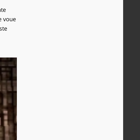
nte
se voue
ste