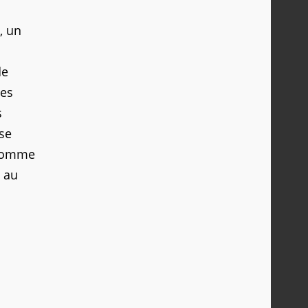
, un
de
des
s
sse
, comme
e au