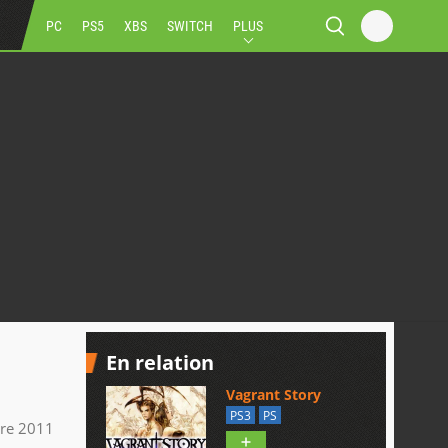
PC
PS5
XBS
SWITCH
PLUS
En relation
Vagrant Story
PS3
PS
re 2011