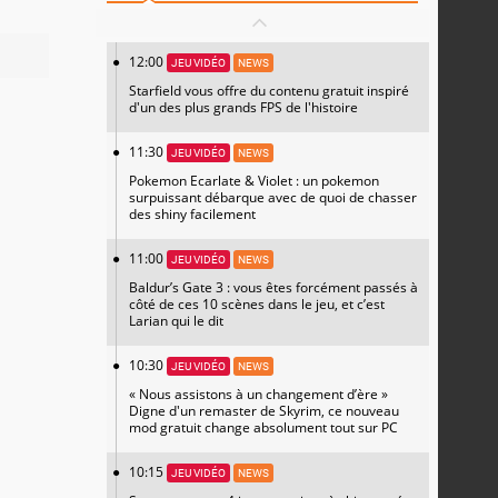
12:00
JEU VIDÉO
NEWS
Starfield vous offre du contenu gratuit inspiré
d'un des plus grands FPS de l'histoire
11:30
JEU VIDÉO
NEWS
Pokemon Ecarlate & Violet : un pokemon
surpuissant débarque avec de quoi de chasser
des shiny facilement
11:00
JEU VIDÉO
NEWS
Baldur’s Gate 3 : vous êtes forcément passés à
côté de ces 10 scènes dans le jeu, et c’est
Larian qui le dit
10:30
JEU VIDÉO
NEWS
« Nous assistons à un changement d’ère »
Digne d'un remaster de Skyrim, ce nouveau
mod gratuit change absolument tout sur PC
10:15
JEU VIDÉO
NEWS