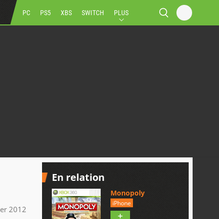
PC
PS5
XBS
SWITCH
PLUS
En relation
Monopoly
iPhone
ier 2012