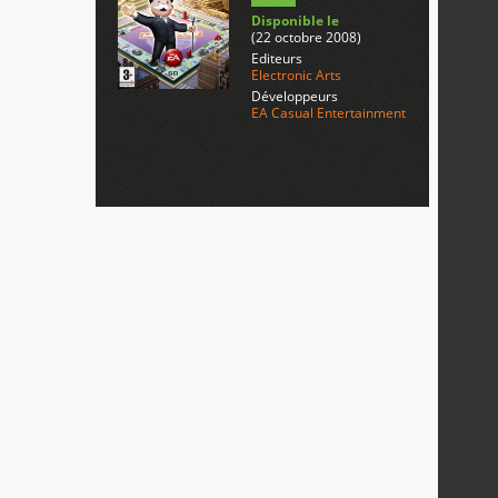
Disponible le
(22 octobre 2008)
Editeurs
Electronic Arts
Développeurs
EA Casual Entertainment