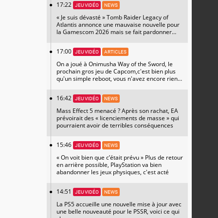
17:22
JEU VIDÉO
NEWS
« Je suis dévasté » Tomb Raider Legacy of
Atlantis annonce une mauvaise nouvelle pour
la Gamescom 2026 mais se fait pardonner
avec un magnifique artwork
17:00
JEU VIDÉO
ARTICLES
On a joué à Onimusha Way of the Sword, le
prochain gros jeu de Capcom,c'est bien plus
qu'un simple reboot, vous n'avez encore rien
vu
16:42
JEU VIDÉO
NEWS
Mass Effect 5 menacé ? Après son rachat, EA
prévoirait des « licenciements de masse » qui
pourraient avoir de terribles conséquences
15:46
JEU VIDÉO
NEWS
« On voit bien que c’était prévu » Plus de retour
en arrière possible, PlayStation va bien
abandonner les jeux physiques, c'est acté
14:51
JEU VIDÉO
NEWS
La PS5 accueille une nouvelle mise à jour avec
une belle nouveauté pour le PSSR, voici ce qui