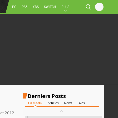
PC
PS5
XBS
SWITCH
PLUS
Derniers Posts
Fil d'actu
Articles
News
Lives
llet 2012