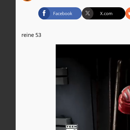
Facebook
X.com
reine 53