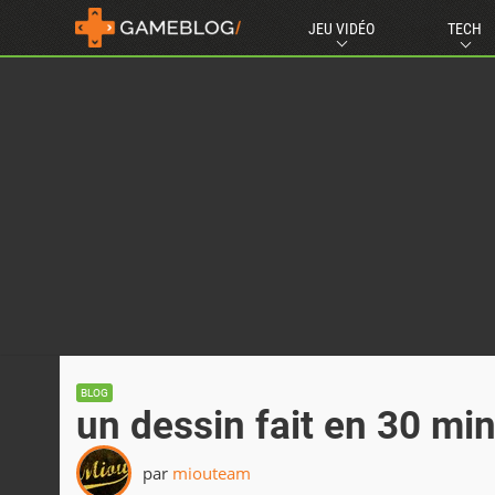
JEU VIDÉO
TECH
BLOG
un dessin fait en 30 mi
par
miouteam