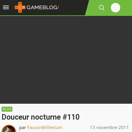
BLOG
Douceur nocturne #110
par
FauconMillenium
13 novembre 2011