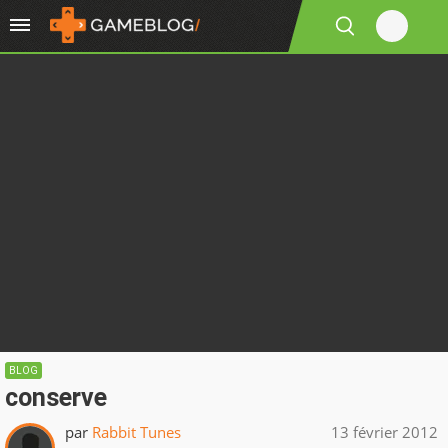
BLOG
conserve
par
Rabbit Tunes
13 février 2012