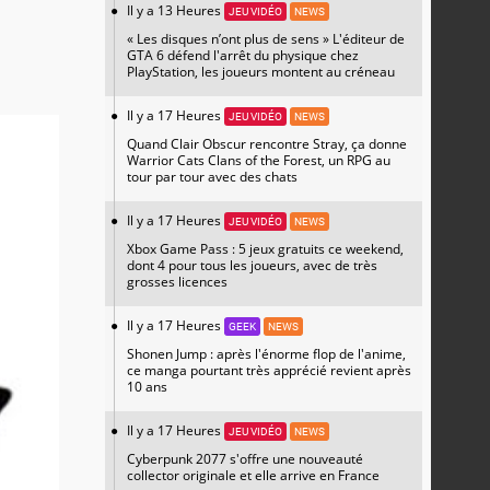
Il y a 13 Heures
JEU VIDÉO
NEWS
« Les disques n’ont plus de sens » L'éditeur de
GTA 6 défend l'arrêt du physique chez
PlayStation, les joueurs montent au créneau
Il y a 17 Heures
JEU VIDÉO
NEWS
Quand Clair Obscur rencontre Stray, ça donne
Warrior Cats Clans of the Forest, un RPG au
tour par tour avec des chats
Il y a 17 Heures
JEU VIDÉO
NEWS
Xbox Game Pass : 5 jeux gratuits ce weekend,
dont 4 pour tous les joueurs, avec de très
grosses licences
Il y a 17 Heures
GEEK
NEWS
Shonen Jump : après l'énorme flop de l'anime,
ce manga pourtant très apprécié revient après
10 ans
Il y a 17 Heures
JEU VIDÉO
NEWS
Cyberpunk 2077 s'offre une nouveauté
collector originale et elle arrive en France