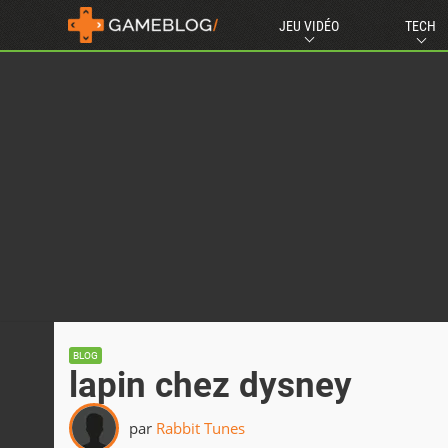
JEU VIDÉO
TECH
BLOG
lapin chez dysney
par
Rabbit Tunes