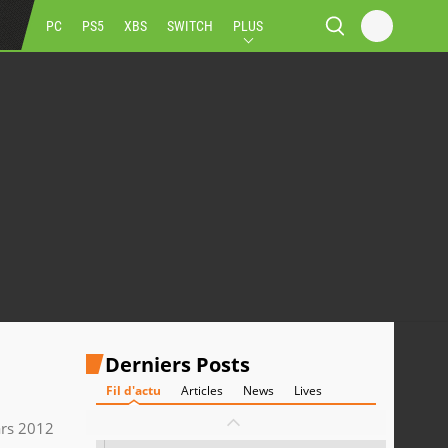
PC
PS5
XBS
SWITCH
PLUS
Derniers Posts
Fil d'actu
Articles
News
Lives
rs 2012