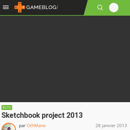
BLOG
Sketchbook project 2013
par
OthMane
28 janvier 2013