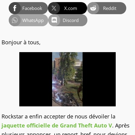
Facebook
X.com
Reddit
WhatsApp
Discord
Bonjour à tous,
Rockstar a enfin accepter de nous dévoiler la
jaquette officielle de Grand Theft Auto V
. Après
plusieurs annonces, un report, bref, nous devions