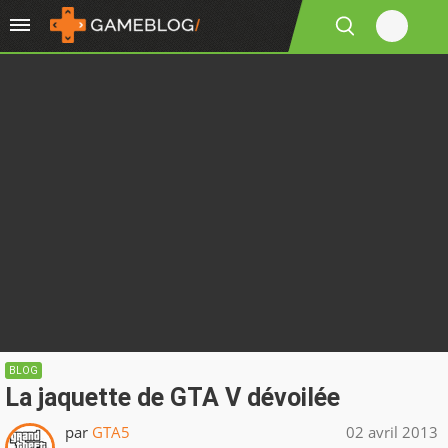
BLOG
La jaquette de GTA V dévoilée
par
GTA5
02 avril 2013