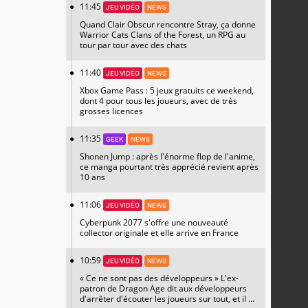
11:45
JEU VIDÉO
NEWS
Quand Clair Obscur rencontre Stray, ça donne
Warrior Cats Clans of the Forest, un RPG au
tour par tour avec des chats
11:40
JEU VIDÉO
NEWS
Xbox Game Pass : 5 jeux gratuits ce weekend,
dont 4 pour tous les joueurs, avec de très
grosses licences
11:35
GEEK
NEWS
Shonen Jump : après l'énorme flop de l'anime,
ce manga pourtant très apprécié revient après
10 ans
11:06
JEU VIDÉO
NEWS
Cyberpunk 2077 s'offre une nouveauté
collector originale et elle arrive en France
10:59
JEU VIDÉO
NEWS
« Ce ne sont pas des développeurs » L'ex-
patron de Dragon Age dit aux développeurs
d'arrêter d'écouter les joueurs sur tout, et il a