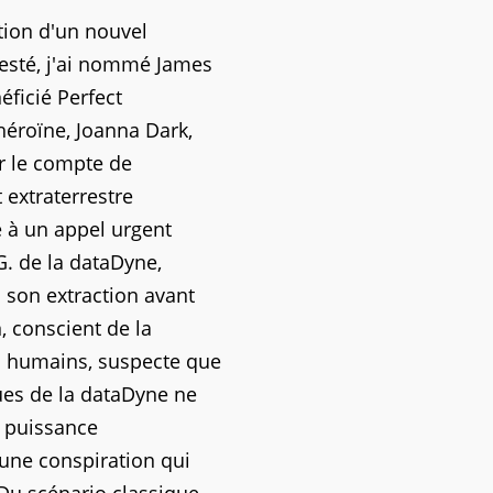
ation d'un nouvel
jesté, j'ai nommé James
éficié Perfect
héroïne, Joanna Dark,
ur le compte de
 extraterrestre
e à un appel urgent
G. de la dataDyne,
à son extraction avant
n, conscient de la
es humains, suspecte que
ues de la dataDyne ne
e puissance
e une conspiration qui