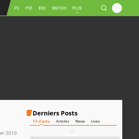
PC
PS5
XBS
SWITCH
PLUS
Derniers Posts
Fil d'actu
Articles
News
Lives
ier 2010