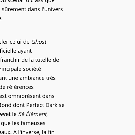
 Du scénario classique
s sûrement dans l'univers
e.
eler celui de
Ghost
icielle ayant
ranchir de la tutelle de
rincipale société
frant une ambiance très
de références
t est omniprésent dans
Bond dont Perfect Dark se
er
et le
5è Élément
,
si que les fameuses
ux. A l'inverse, la fin