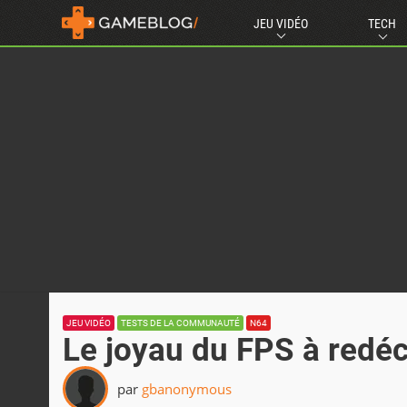
JEU VIDÉO
TECH
JEU VIDÉO
TESTS DE LA COMMUNAUTÉ
N64
Le joyau du FPS à redé
par
gbanonymous