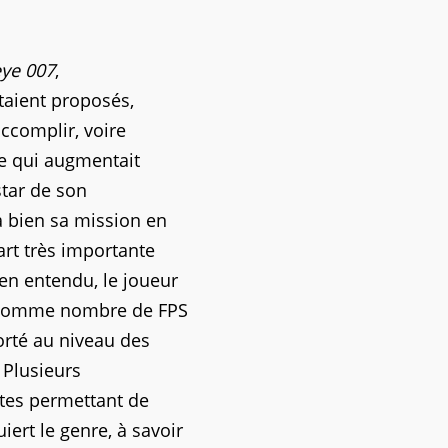
ye 007
,
étaient proposés,
accomplir, voire
ce qui augmentait
star de son
à bien sa mission en
part très importante
ien entendu, le joueur
te comme nombre de FPS
orté au niveau des
. Plusieurs
utes permettant de
ert le genre, à savoir