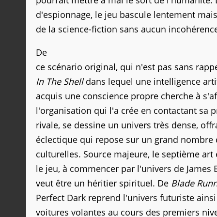
pourrait mettre à mal le sort de l'humanité.
d'espionnage, le jeu bascule lentement mai
de la science-fiction sans aucun incohérenc
De
ce scénario original, qui n'est pas sans rapp
In The Shell
dans lequel une intelligence artif
acquis une conscience propre cherche à s'aff
l'organisation qui l'a crée en contactant sa p
rivale, se dessine un univers très dense, of
éclectique qui repose sur un grand nombre 
culturelles. Source majeure, le septième ar
le jeu, à commencer par l'univers de James 
veut être un héritier spirituel. De
Blade Runn
Perfect Dark reprend l'univers futuriste ain
voitures volantes au cours des premiers nivea