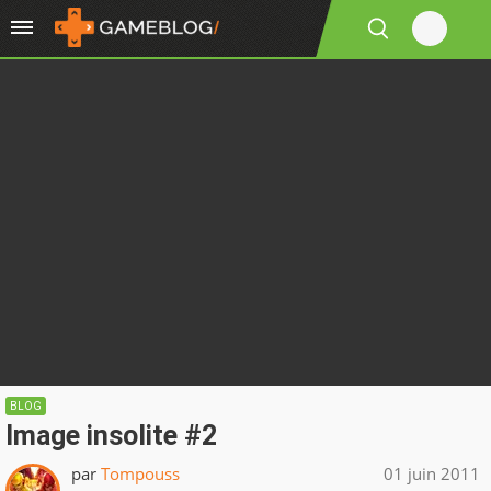
BLOG
Image insolite #2
par
Tompouss
01 juin 2011