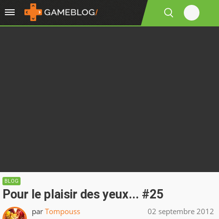
BLOG
Pour le plaisir des yeux... #25
par
Tompouss
02 septembre 2012