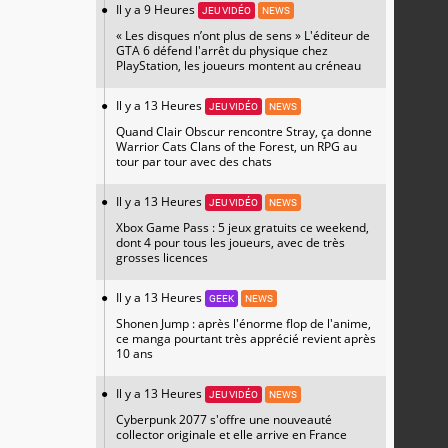
Il y a 9 Heures
JEU VIDÉO
NEWS
« Les disques n’ont plus de sens » L'éditeur de
GTA 6 défend l'arrêt du physique chez
PlayStation, les joueurs montent au créneau
Il y a 13 Heures
JEU VIDÉO
NEWS
Quand Clair Obscur rencontre Stray, ça donne
Warrior Cats Clans of the Forest, un RPG au
tour par tour avec des chats
Il y a 13 Heures
JEU VIDÉO
NEWS
Xbox Game Pass : 5 jeux gratuits ce weekend,
dont 4 pour tous les joueurs, avec de très
grosses licences
Il y a 13 Heures
GEEK
NEWS
Shonen Jump : après l'énorme flop de l'anime,
ce manga pourtant très apprécié revient après
10 ans
Il y a 13 Heures
JEU VIDÉO
NEWS
Cyberpunk 2077 s'offre une nouveauté
collector originale et elle arrive en France