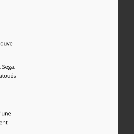
trouve
t Sega.
tatoués
d'une
ent