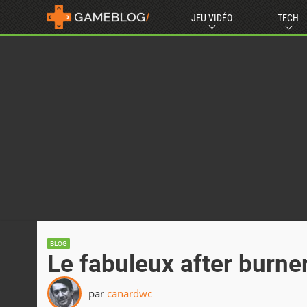
JEU VIDÉO
TECH
BLOG
Le fabuleux after burner
par
canardwc