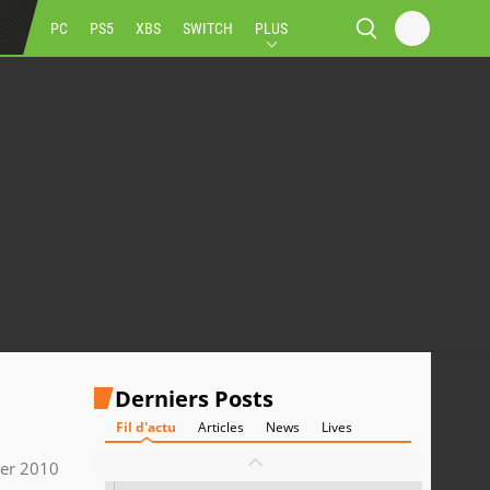
PC
PS5
XBS
SWITCH
PLUS
Derniers Posts
Fil d'actu
Articles
News
Lives
ier 2010