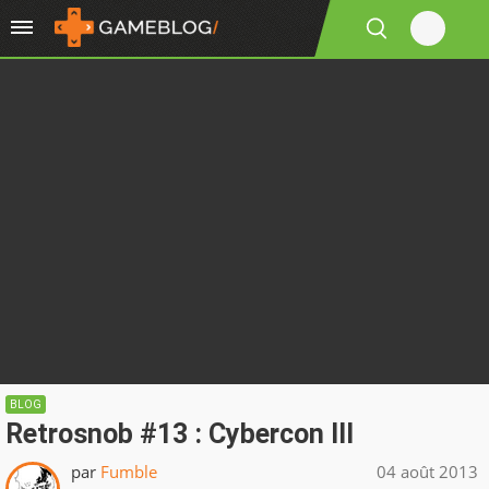
BLOG
Retrosnob #13 : Cybercon III
par
Fumble
04 août 2013