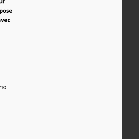
ur
opose
avec
rio