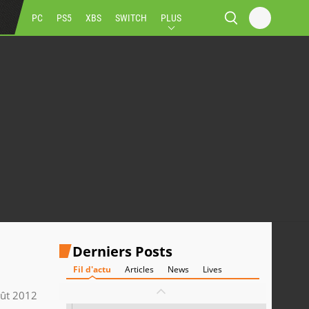
PC
PS5
XBS
SWITCH
PLUS
Derniers Posts
Fil d'actu
Articles
News
Lives
ût 2012