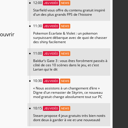
12:00
JEU VIDÉO
NEWS
Starfield vous offre du contenu gratuit inspiré
d'un des plus grands FPS de l'histoire
11:30
JEU VIDÉO
NEWS
ouvrir
Pokemon Ecarlate & Violet : un pokemon
surpuissant débarque avec de quoi de chasser
des shiny facilement
11:00
JEU VIDÉO
NEWS
Baldur’s Gate 3 : vous êtes forcément passés à
côté de ces 10 scènes dans le jeu, et c’est
Larian qui le dit
10:30
JEU VIDÉO
NEWS
« Nous assistons à un changement d’ère »
Digne d'un remaster de Skyrim, ce nouveau
mod gratuit change absolument tout sur PC
10:15
JEU VIDÉO
NEWS
Steam propose 4 jeux gratuits très bien notés
dont deux à garder à vie et une nouveauté