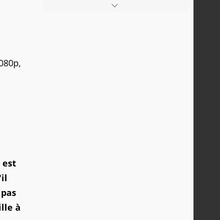
080p,
 est
il
 pas
lle à