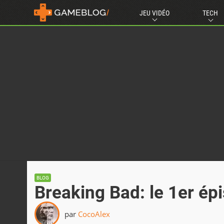
JEU VIDÉO
TECH
BLOG
Breaking Bad: le 1er épi
par
CocoAlex