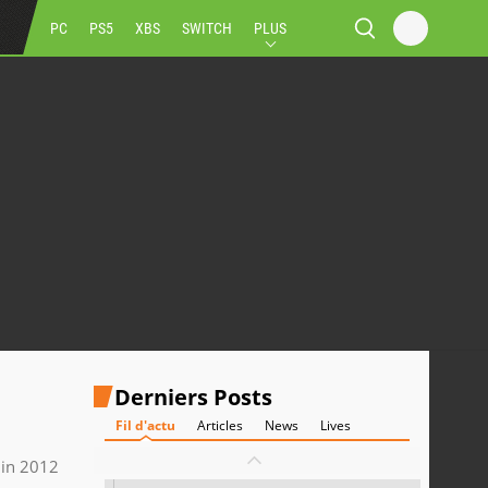
PC
PS5
XBS
SWITCH
PLUS
Derniers Posts
Fil d'actu
Articles
News
Lives
uin 2012