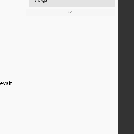
change
evait
ne