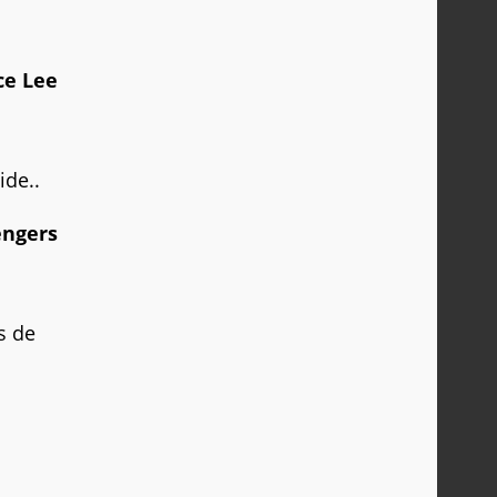
ce Lee
ide..
engers
s de