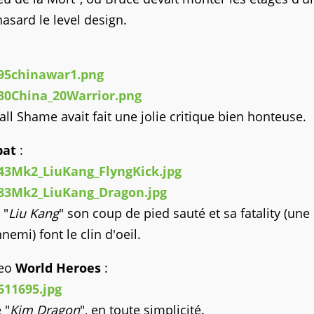
asard le level design.
 Shame avait fait une jolie critique bien honteuse.
bat
:
 "
Liu Kang
" son coup de pied sauté et sa fatality (une
mi) font le clin d'oeil.
Geo
World Heroes
:
 "
Kim Dragon
", en toute simplicité.