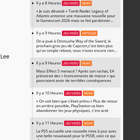
Il y a 8 Heures
JEU VIDÉO
NEWS
« Je suis dévasté » Tomb Raider Legacy of
Atlantis annonce une mauvaise nouvelle pour
la Gamescom 2026 mais se fait pardonner
avec un magnifique artwork
Il y a 9 Heures
JEU VIDÉO
ARTICLES
On a joué à Onimusha Way of the Sword, le
prochain gros jeu de Capcom,c'est bien plus
qu'un simple reboot, vous n'avez encore rien
 Lee
vu
Il y a 9 Heures
JEU VIDÉO
NEWS
Mass Effect 5 menacé ? Après son rachat, EA
prévoirait des « licenciements de masse » qui
pourraient avoir de terribles conséquences
Il y a 10 Heures
JEU VIDÉO
NEWS
« On voit bien que c’était prévu » Plus de retour
en arrière possible, PlayStation va bien
abandonner les jeux physiques, c'est acté
Il y a 11 Heures
JEU VIDÉO
NEWS
La PS5 accueille une nouvelle mise à jour avec
une belle nouveauté pour le PSSR, voici ce qui