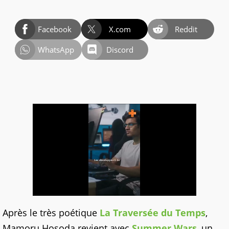
Facebook
X.com
Reddit
WhatsApp
Discord
Après le très poétique
La Traversée du Temps
,
Mamoru Hosoda revient avec
Summer Wars
, un