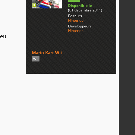
Disponible le
(01 décembre 2011)
Editeurs
Nintendo
Développeurs
Nintendo
jeu
Mario Kart Wii
Wii