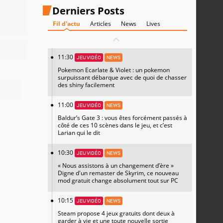
Derniers Posts
Fil d'actu
Articles
News
Lives
11:30
JEU VIDÉO
NEWS
Pokemon Ecarlate & Violet : un pokemon
surpuissant débarque avec de quoi de chasser
des shiny facilement
11:00
JEU VIDÉO
NEWS
Baldur’s Gate 3 : vous êtes forcément passés à
côté de ces 10 scènes dans le jeu, et c’est
Larian qui le dit
10:30
JEU VIDÉO
NEWS
« Nous assistons à un changement d’ère »
Digne d'un remaster de Skyrim, ce nouveau
mod gratuit change absolument tout sur PC
10:15
JEU VIDÉO
NEWS
Steam propose 4 jeux gratuits dont deux à
garder à vie et une toute nouvelle sortie