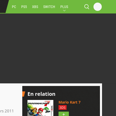
PC
PS5
XBS
SWITCH
PLUS
En relation
Mario Kart 7
3DS
rs 2011