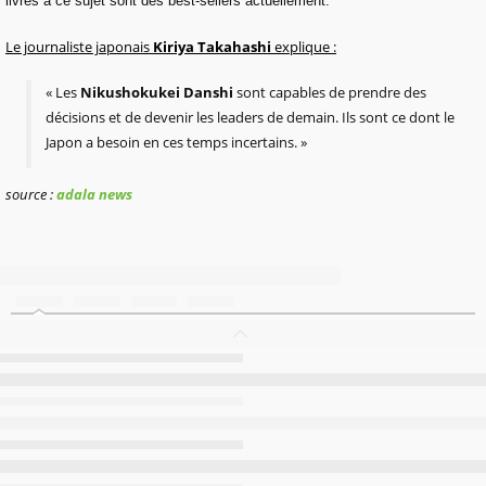
livres à ce sujet sont des best-sellers actuellement.
Le journaliste japonais
Kiriya Takahashi
explique :
« Les
Nikushokukei Danshi
sont capables de prendre des
décisions et de devenir les leaders de demain. Ils sont ce dont le
Japon a besoin en ces temps incertains. »
source :
adala news