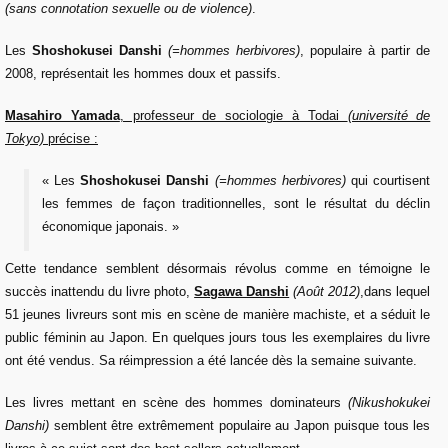
(sans connotation sexuelle ou de violence)
.
Les
Shoshokusei Danshi
(=hommes herbivores)
, populaire à partir de
2008, représentait les hommes doux et passifs.
Masahiro Yamada
, professeur de sociologie à Todai
(université de
Tokyo)
précise :
« Les
Shoshokusei Danshi
(=hommes herbivores)
qui courtisent
les femmes de façon traditionnelles, sont le résultat du déclin
économique japonais. »
Cette tendance semblent désormais révolus comme en témoigne le
succès inattendu du livre photo,
Sagawa Danshi
(Août 2012)
,dans lequel
51 jeunes livreurs sont mis en scène de manière machiste, et a séduit le
public féminin au Japon. En quelques jours tous les exemplaires du livre
ont été vendus. Sa réimpression a été lancée dès la semaine suivante.
Les livres mettant en scène des hommes dominateurs
(Nikushokukei
Danshi)
semblent être extrêmement populaire au Japon puisque tous les