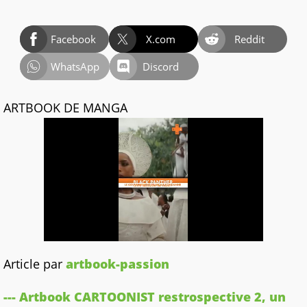
Facebook
X.com
Reddit
WhatsApp
Discord
ARTBOOK DE MANGA
Article par
artbook-passion
--- Artbook CARTOONIST restrospective 2, un