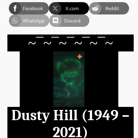
Facebook
X.com
Reddit
WhatsApp
Discord
~
¯
~
¯
~
¯
~
¯
~
¯
~
Dusty Hill (1949 –
2021)