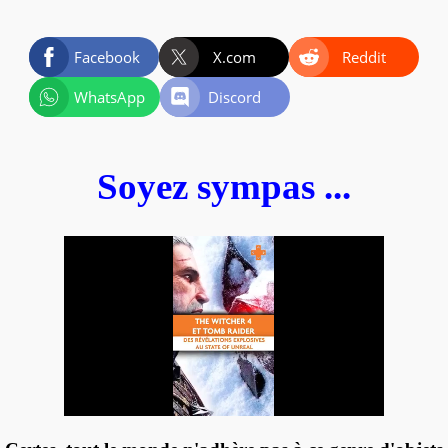
Facebook
X.com
Reddit
WhatsApp
Discord
Soyez sympas ...