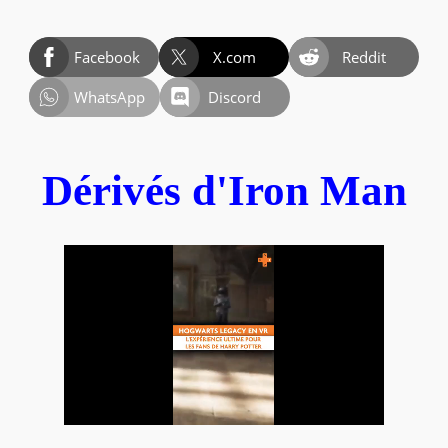
Facebook
X.com
Reddit
WhatsApp
Discord
Dérivés d'Iron Man