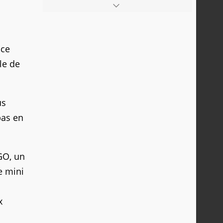
 ce
le de
us
pas en
GO, un
e mini
x