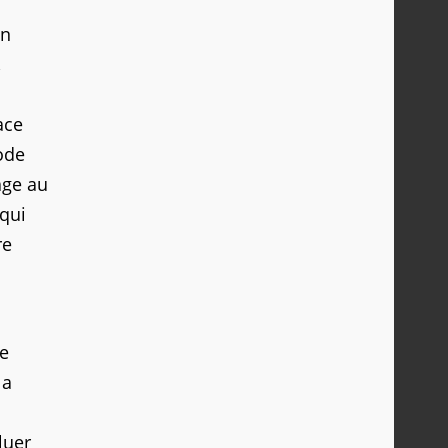
un
,
ace
ode
age au
 qui
re
e
la
luer