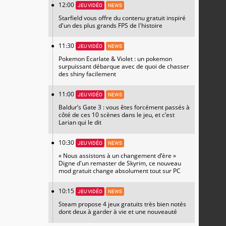
12:00
JEU VIDÉO
NEWS
Starfield vous offre du contenu gratuit inspiré
d'un des plus grands FPS de l'histoire
11:30
JEU VIDÉO
NEWS
Pokemon Ecarlate & Violet : un pokemon
surpuissant débarque avec de quoi de chasser
des shiny facilement
11:00
JEU VIDÉO
NEWS
Baldur’s Gate 3 : vous êtes forcément passés à
côté de ces 10 scènes dans le jeu, et c’est
Larian qui le dit
10:30
JEU VIDÉO
NEWS
« Nous assistons à un changement d’ère »
Digne d'un remaster de Skyrim, ce nouveau
mod gratuit change absolument tout sur PC
10:15
JEU VIDÉO
NEWS
Steam propose 4 jeux gratuits très bien notés
dont deux à garder à vie et une nouveauté