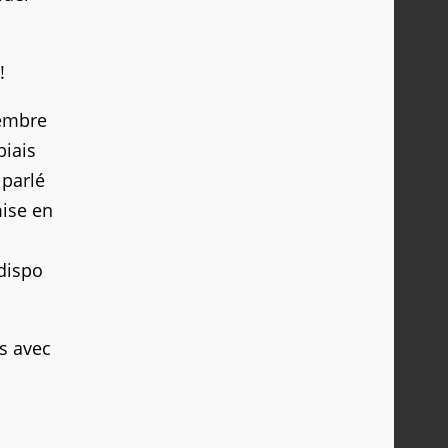
!
vembre
biais
 parlé
ise en
 dispo
s avec