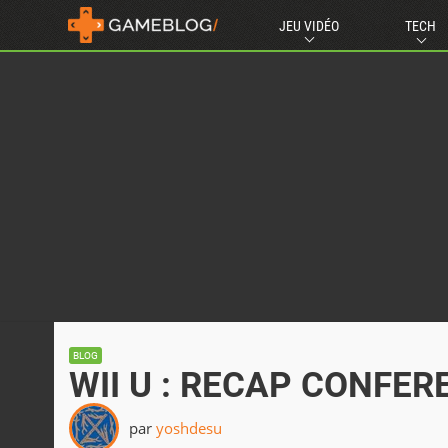
JEU VIDÉO
TECH
BLOG
WII U : RECAP CONFE
par
yoshdesu