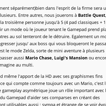
ement séparément)bien dans l'esprit de la firme sera 
lusieurs. Entre autres, nous jouerons à
Battle Quest
 la troisième personne jusqu'à 5 (4 pad classiques + 1
ir un mode où le joueur tenant le Gamepad prend pl
tres au sol tenteront de le détruire. Egalement un m
ogresser jusqu' aux boss qui vous bloqueront le pass
st le mode Zelda, sorte de mini aventure à plusieurs
 passer aussi
Mario Chase, Luigi's Mansion
ou enco
imagine au multi.
d même l'apport de la HD avec ses graphismes fins
e qui compte comme toujours avec un Mario, c'est l
 le gameplay asymétrique joue un rôle important avec 
ur du Gamepad d'aider ses comparses en créant des
ont utilisables aussi ; sympa et étrange de se voir évo