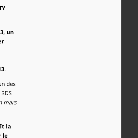
TY
 3, un
er
13
.
un des
t 3DS
n mars
t la
 le