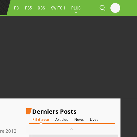
PC
PS5
XBS
SWITCH
PLUS
Derniers Posts
Fil d'actu
Articles
News
Lives
re 2012