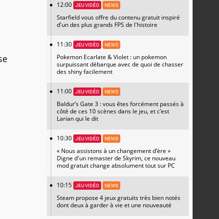
12:00
JEU VIDÉO
NEWS
Starfield vous offre du contenu gratuit inspiré
d'un des plus grands FPS de l'histoire
11:30
JEU VIDÉO
NEWS
se
Pokemon Ecarlate & Violet : un pokemon
surpuissant débarque avec de quoi de chasser
des shiny facilement
11:00
JEU VIDÉO
NEWS
Baldur’s Gate 3 : vous êtes forcément passés à
côté de ces 10 scènes dans le jeu, et c’est
Larian qui le dit
10:30
JEU VIDÉO
NEWS
« Nous assistons à un changement d’ère »
Digne d'un remaster de Skyrim, ce nouveau
mod gratuit change absolument tout sur PC
10:15
JEU VIDÉO
NEWS
Steam propose 4 jeux gratuits très bien notés
dont deux à garder à vie et une nouveauté