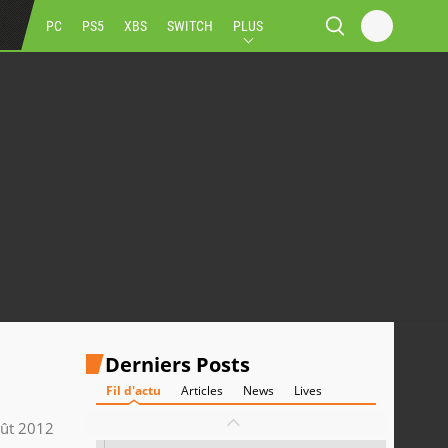
PC
PS5
XBS
SWITCH
PLUS
Derniers Posts
Fil d'actu
Articles
News
Lives
ût 2012