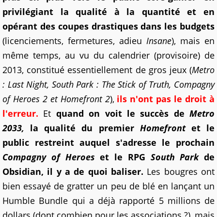
privilégiant la qualité à la quantité et en
opérant des coupes drastiques dans les budgets
(licenciements, fermetures, adieu
Insane
), mais en
même temps, au vu du calendrier (provisoire) de
2013, constitué essentiellement de gros jeux (
Metro
: Last Night, South Park : The Stick of Truth, Compagny
of Heroes 2 et Homefront 2
),
ils n'ont pas le droit à
l'erreur.
Et
quand on voit le succès de
Metro
2033,
la qualité du premier
Homefront
et le
public restreint auquel s'adresse le prochain
Compagny of Heroes
et le RPG
South Park
de
Obsidian, il y a de quoi baliser
.
Les bougres ont
bien essayé de gratter un peu de blé en lançant un
Humble Bundle qui a déjà rapporté 5 millions de
dollars (dont combien pour les associations ?), mais