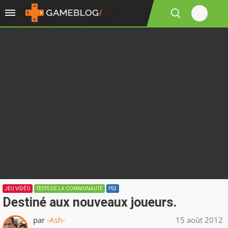
JEU VIDÉO
TESTS DE LA COMMUNAUTÉ
PS3
Destiné aux nouveaux joueurs.
par
-Ash-
15 août 2012