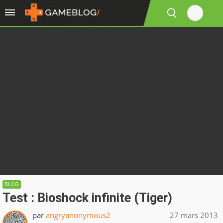
BLOG
Test : Bioshock infinite (Tiger)
par
angryanonymous2
27 mars 2013