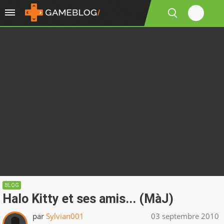
BLOG
Halo Kitty et ses amis... (MàJ)
par
Sylvian001
03 septembre 2010