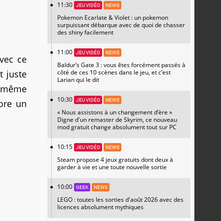
11:30
JEU VIDÉO
NEWS
Pokemon Ecarlate & Violet : un pokemon
surpuissant débarque avec de quoi de chasser
des shiny facilement
11:00
JEU VIDÉO
NEWS
vec ce
Baldur’s Gate 3 : vous êtes forcément passés à
t juste
côté de ces 10 scènes dans le jeu, et c’est
Larian qui le dit
e même
10:30
JEU VIDÉO
NEWS
core un
« Nous assistons à un changement d’ère »
Digne d'un remaster de Skyrim, ce nouveau
mod gratuit change absolument tout sur PC
10:15
JEU VIDÉO
NEWS
Steam propose 4 jeux gratuits dont deux à
garder à vie et une toute nouvelle sortie
10:00
GEEK
NEWS
LEGO : toutes les sorties d'août 2026 avec des
licences absolument mythiques