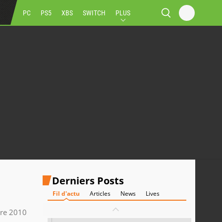
PC
PS5
XBS
SWITCH
PLUS
Derniers Posts
Fil d'actu
Articles
News
Lives
re 2010