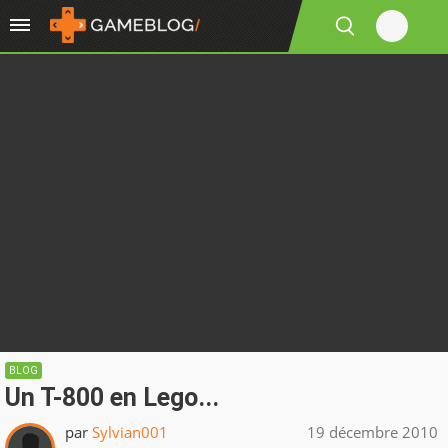
BLOG
Un T-800 en Lego...
par
Sylvian001
19 décembre 2010