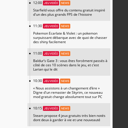
12:00
JEU VIDÉO
NEWS
Starfield vous offre du contenu gratuit inspiré
d'un des plus grands FPS de l'histoire
11:30
JEU VIDÉO
NEWS
Pokemon Ecarlate & Violet : un pokemon
surpuissant débarque avec de quoi de chasser
des shiny facilement
11:00
JEU VIDÉO
NEWS
Baldur’s Gate 3 : vous êtes forcément passés à
côté de ces 10 scènes dans le jeu, et c’est
Larian qui le dit
10:30
JEU VIDÉO
NEWS
« Nous assistons à un changement d’ère »
Digne d'un remaster de Skyrim, ce nouveau
mod gratuit change absolument tout sur PC
10:15
JEU VIDÉO
NEWS
Steam propose 4 jeux gratuits très bien notés
dont deux à garder à vie et une nouveauté