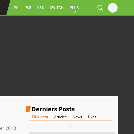
PC
PS5
XBS
SWITCH
PLUS
Derniers Posts
Fil d'actu
Articles
News
Lives
ier 2013