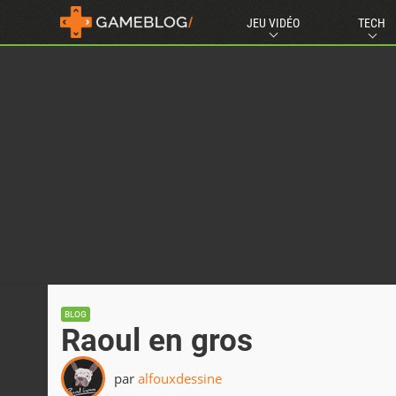
JEU VIDÉO
TECH
BLOG
Raoul en gros
par
alfouxdessine