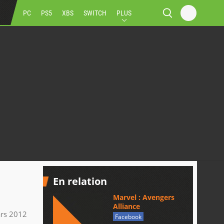
PC
PS5
XBS
SWITCH
PLUS
En relation
Marvel : Avengers
Alliance
rs 2012
Facebook