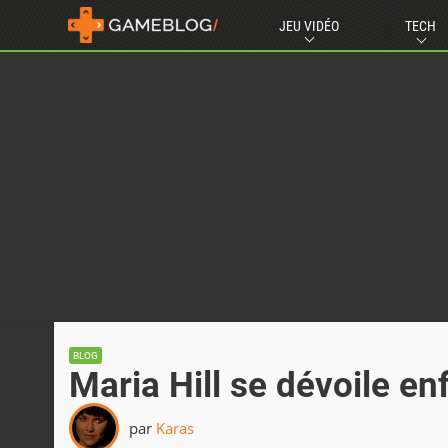
JEU VIDÉO
TECH
BLOG
Maria Hill se dévoile enf
par
Karas