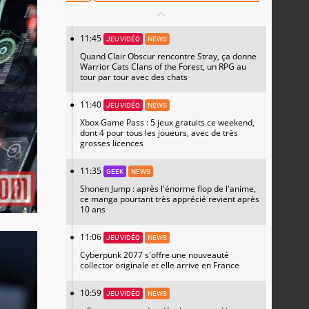
11:45
JEU VIDÉO
NEWS
Quand Clair Obscur rencontre Stray, ça donne
Warrior Cats Clans of the Forest, un RPG au
tour par tour avec des chats
11:40
JEU VIDÉO
NEWS
Xbox Game Pass : 5 jeux gratuits ce weekend,
dont 4 pour tous les joueurs, avec de très
grosses licences
11:35
GEEK
NEWS
Shonen Jump : après l'énorme flop de l'anime,
ce manga pourtant très apprécié revient après
10 ans
11:06
JEU VIDÉO
NEWS
Cyberpunk 2077 s'offre une nouveauté
collector originale et elle arrive en France
10:59
JEU VIDÉO
NEWS