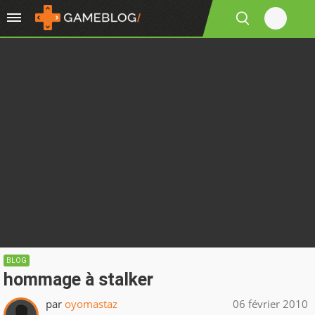
BLOG
hommage à stalker
par
oyomastaz
06 février 2010