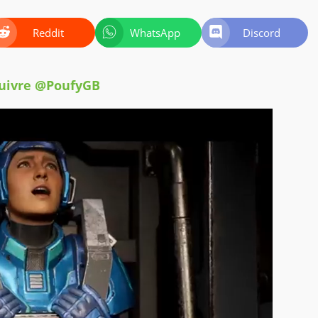
Reddit
WhatsApp
Discord
uivre @PoufyGB