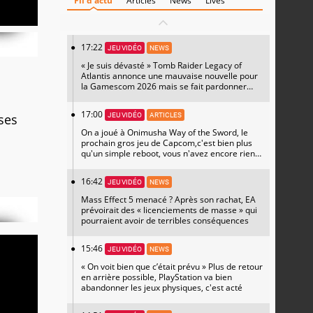
Fil d'actu
Articles
News
Lives
17:22
JEU VIDÉO
NEWS
« Je suis dévasté » Tomb Raider Legacy of
Atlantis annonce une mauvaise nouvelle pour
la Gamescom 2026 mais se fait pardonner
avec un magnifique artwork
17:00
JEU VIDÉO
ARTICLES
ses
On a joué à Onimusha Way of the Sword, le
prochain gros jeu de Capcom,c'est bien plus
qu'un simple reboot, vous n'avez encore rien
vu
16:42
JEU VIDÉO
NEWS
Mass Effect 5 menacé ? Après son rachat, EA
prévoirait des « licenciements de masse » qui
pourraient avoir de terribles conséquences
15:46
JEU VIDÉO
NEWS
« On voit bien que c’était prévu » Plus de retour
en arrière possible, PlayStation va bien
abandonner les jeux physiques, c'est acté