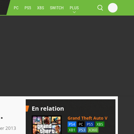
PC
PS5
XBS
SWITCH
PLUS
En relation
.
Grand Theft Auto V
PS4
PC
PS5
XBS
ier 2013
XB1
PS3
X360