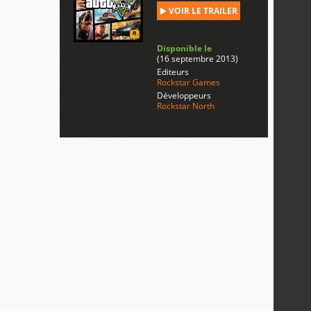
VOIR LE TRAILER
Disponible le
(16 septembre 2013)
Editeurs
Rockstar Games
Développeurs
Rockstar North