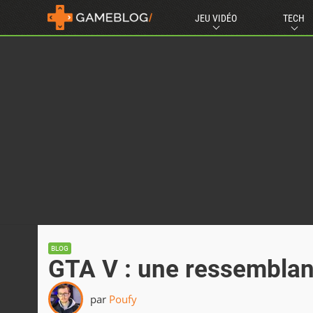
JEU VIDÉO
TECH
BLOG
GTA V : une ressemblanc
par
Poufy