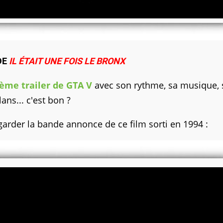
DE
IL ÉTAIT UNE FOIS LE BRONX
ème trailer de GTA V
avec son rythme, sa musique, 
lans... c'est bon ?
egarder la bande annonce de ce film sorti en 1994 :