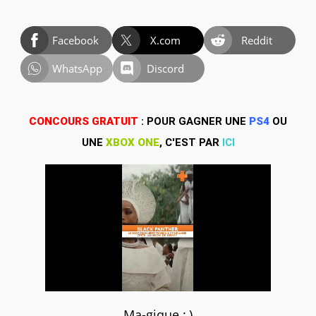
Facebook
X.com
Reddit
WhatsApp
Discord
CONCOURS GRATUIT
: POUR GAGNER UNE
PS4
OU
UNE
XBOX ONE
, C'EST PAR
ICI
Ma-gique :,)