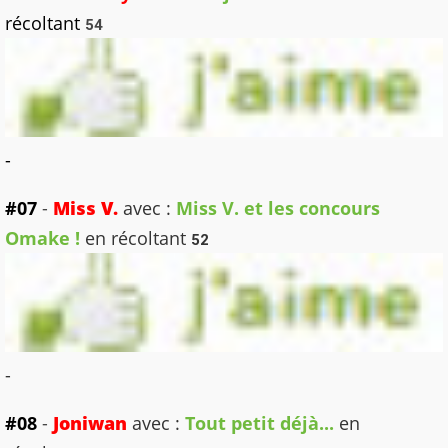
récoltant
54
-
#07
-
Miss V.
avec :
Miss V. et les concours
Omake !
en récoltant
52
-
#08
-
Joniwan
avec :
Tout petit déjà...
en