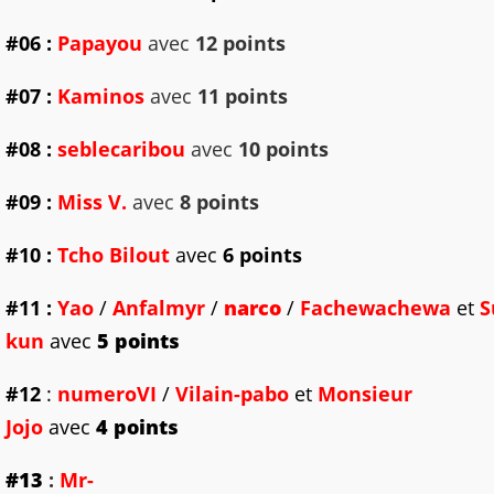
#06 :
Papayou
avec
12 points
#07 :
Kaminos
avec
11 points
#08 :
seblecaribou
avec
10 points
#09 :
Miss V.
avec
8 points
#10 :
Tcho Bilout
avec
6 points
#11
:
Yao
/
Anfalmyr
/
narco
/
Fachewachewa
et
S
kun
avec
5 points
#12
:
numeroV
I
/
Vilain-pabo
et
Monsieur
Jojo
avec
4 points
#13
:
Mr-