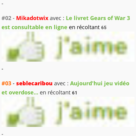
-
#02
-
Mikadotwix
avec :
Le livret Gears of War 3
est consultable en ligne
en récoltant
65
-
#03
-
seblecaribou
avec :
Aujourd'hui jeu vidéo
et overdose...
en récoltant
61
-