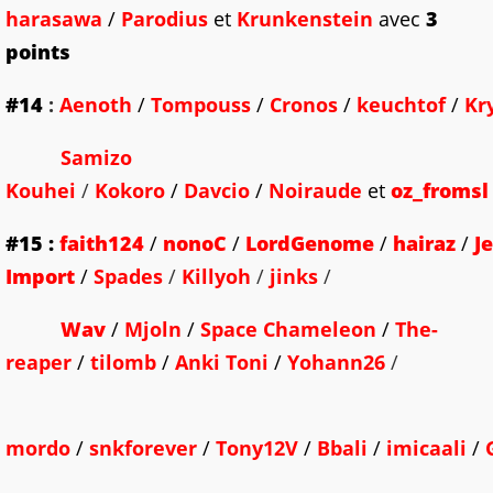
harasawa
/
Parodius
et
Krunkenstein
avec
3
points
#14
:
Aenoth
/
Tompouss
/
Cronos
/
keuchtof
/
Kr
Samizo
Kouhei
/
Kokoro
/
Davcio
/
Noiraude
et
oz_fromsl
#15
:
faith124
/
nonoC
/
LordGenome
/
hairaz
/
J
Import
/
Spades
/
Killyoh
/
jinks
/
Wav
/
Mjoln
/
Space Chameleon
/
The-
reaper
/
tilomb
/
Anki Toni
/
Yohann26
/
mordo
/
snkforever
/
Tony12V
/
Bbali
/
imicaali
/