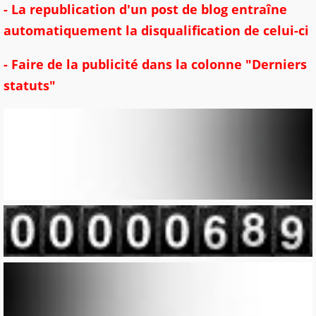
- La republication d'un post de blog entraîne
automatiquement la disqualification de celui-ci
- Faire de la publicité dans la colonne "Derniers
statuts"