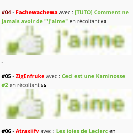
#04
-
Fachewachewa
avec :
[TUTO] Comment ne
jamais avoir de "'j'aime"
en récoltant
60
-
#05
-
ZigEnfruke
avec :
Ceci est une Kaminosse
#2
en récoltant
55
#06
-
Atraxiify
avec :
Les joies de Leclerc
en