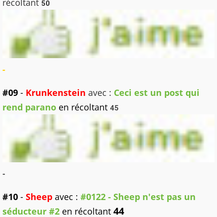
récoltant
50
-
#09
-
Krunkenstein
avec :
Ceci est un post qui
rend parano
en récoltant
45
-
#10
-
Sheep
avec :
#0122 - Sheep n'est pas un
44
séducteur #2
en récoltant