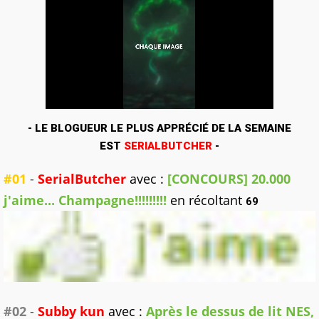
- LE BLOGUEUR LE PLUS APPRÉCIÉ DE LA SEMAINE
EST
SERIALBUTCHER
-
#01
-
SerialButcher
avec :
[CONCOURS] 20.000
j'aime... Champagne!!!!!!!!!
en récoltant
69
#02
-
Subby kun
avec :
Après le dessus de lit NES,