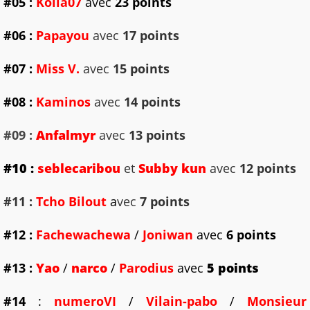
#05 :
Kolia07
avec
23 points
#06 :
Papayou
avec
17 points
#07 :
Miss V.
avec
15 points
#08 :
Kaminos
avec
14 points
#09 :
Anfalmyr
avec
13 points
#10 :
seblecaribou
et
Subby kun
avec
12 points
#11 :
Tcho Bilout
a
vec
7 points
#12 :
Fachewachewa
/
Joniwan
avec
6 points
#13
:
Yao
/
narco
/
Parodius
avec
5 points
#14
:
numeroV
I
/
Vilain-pabo
/
Monsieur