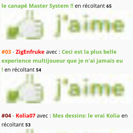
le canapé Master System !!
en récoltant
65
#03
-
ZigEnfruke
avec :
Ceci est la plus belle
experience multijoueur que je n'ai jamais eu
!
en récoltant
54
#04
-
Kolia07
avec :
Mes dessins: le vrai Kolia
en
récoltant
53