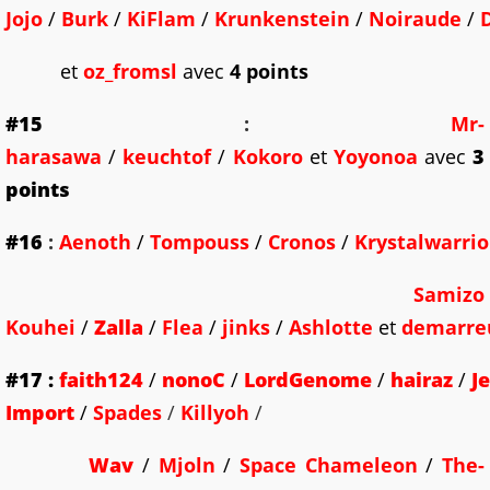
Jojo
/
Burk
/
KiFlam
/
Krunkenstein
/
Noiraude
/
et
oz_fromsl
avec
4 points
#15
:
Mr-
harasawa
/
keuchtof
/
Kokoro
et
Yoyonoa
avec
3
points
#16
:
Aenoth
/
Tompouss
/
Cronos
/
Krystalwarri
Samizo
Kouhei
/
Zalla
/
Flea
/
jinks
/
Ashlotte
et
demarre
#17
:
faith124
/
nonoC
/
LordGenome
/
hairaz
/
J
Import
/
Spades
/
Killyoh
/
Wav
/
Mjoln
/
Space Chameleon
/
The-