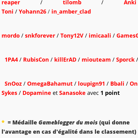
reaper
/
tilomb
/
Anki
Toni
/
Yohann26
/
in_amber_clad
mordo
/
snkforever
/
Tony12V
/
imicaali
/
GamesG
1PA4
/
RubisCon
/
killErAD
/
miouteam
/
Sporck
SnOoz
/
OmegaBahamut
/
loupign91
/
Bbali
/
On
Sykes
/
Dopamine
et
Sanasoke
avec
1 point
*
= Médaille
Gameblogger du mois
(qui donne
l'avantage en cas d'égalité dans le classement)