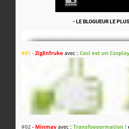
- LE BLOGUEUR LE PLU
#01
-
ZigEnfruke
avec :
Ceci est un Cospla
#02
-
Minmay
avec :
Transfoooormation !