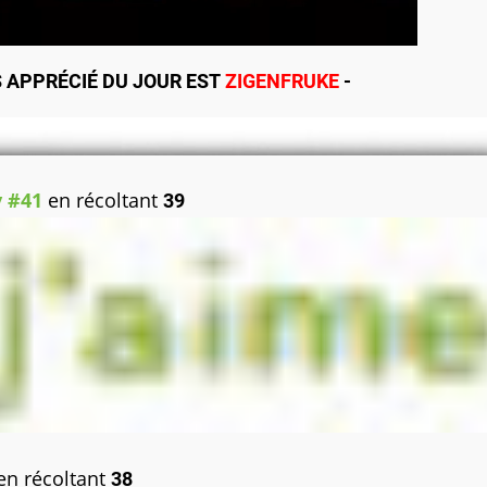
S APPRÉCIÉ DU JOUR EST
ZIGENFRUKE
-
y #41
en récoltant
39
en récoltant
38