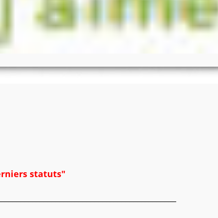
erniers statuts"
______________________________________________