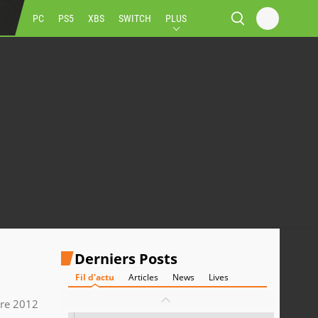
PC
PS5
XBS
SWITCH
PLUS
Derniers Posts
Fil d'actu
Articles
News
Lives
re 2012