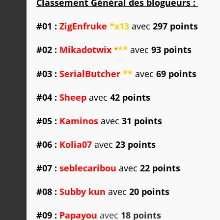
Classement Général des blogueurs :
#01
:
ZigEnfruke
*x13
avec
297 points
#02
:
Mikadotwix
**
avec
93 points
*
#03 :
SerialButcher
**
avec
69 points
#04 :
Sheep
avec
42 points
#05 :
Kaminos
avec
31 points
#06 :
Kolia07
avec
23 points
#07 :
seblecaribou
avec
22 points
#08 :
Subby kun
avec
20 points
#09 :
Papayou
avec
18 points