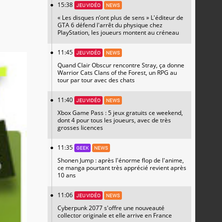
15:38
JEU VIDÉO
NEWS
« Les disques n’ont plus de sens » L'éditeur de
GTA 6 défend l'arrêt du physique chez
PlayStation, les joueurs montent au créneau
11:45
JEU VIDÉO
NEWS
Quand Clair Obscur rencontre Stray, ça donne
Warrior Cats Clans of the Forest, un RPG au
tour par tour avec des chats
11:40
JEU VIDÉO
NEWS
Xbox Game Pass : 5 jeux gratuits ce weekend,
dont 4 pour tous les joueurs, avec de très
grosses licences
11:35
GEEK
NEWS
Shonen Jump : après l'énorme flop de l'anime,
ce manga pourtant très apprécié revient après
10 ans
11:06
JEU VIDÉO
NEWS
Cyberpunk 2077 s'offre une nouveauté
collector originale et elle arrive en France