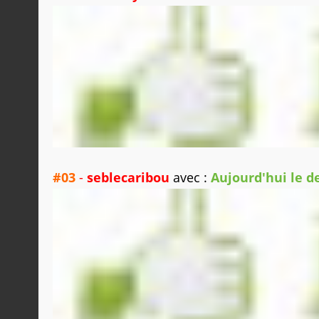
#03
-
seblecaribou
avec :
Aujourd'hui le d