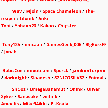
Wav
/
Mjoln
/
Space Chameleon
/
The-
reaper
/
tilomb
/
Anki
Toni
/
Yohann26
/
Kakao
/
Chipster
Tony12V
/
imicaali
/
GamesGeek_006
/
B!gBossFF
/
Jonah
RubisCon
/
miouteam
/
Sporck
/
jambon1erprix
/
darknight
/
Slaanesh
/
82NICOSILV82
/
Enimal
/
SnOoz
/
OmegaBahamut
/
Onink
/
Oliver
Sykes
/
Sanasoke
/
wiilink
/
Amaelis
/
Mike94ikki
/
El-Koala