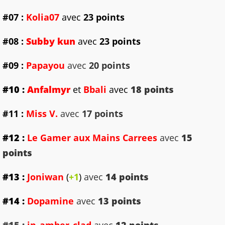
#07 :
Kolia07
avec
23 points
#08 :
Subby kun
avec
23 points
#09 :
Papayou
avec
20 points
#10 :
Anfalmyr
et
Bbali
avec
18 points
#11 :
Miss V.
avec
17 points
#12 :
Le Gamer aux Mains Carrees
avec
15
points
#13 :
Joniwan
(
+1
)
avec
14 points
#14 :
Dopamine
avec
13 points
#15 :
in_amber_clad
avec
12 points