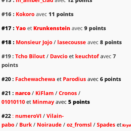
#16 :
Kokoro
avec
11 points
#17 :
Yao
et
Krunkenstein
avec
9 points
#18 :
Monsieur Jojo
/
lasecousse
avec
8 points
#19 :
Tcho Bilout
/
Davcio
et
keuchtof
a
vec
7
points
#20 :
Fachewachewa
et
Parodius
avec
6 points
#21
:
narco
/
KiFlam
/
Cronos
/
01010110
et
Minmay
avec
5 points
#22
:
numeroV
I
/
Vilain-
pabo
/
Burk
/
Noiraude
/
oz_fromsl
/
Spades
et
Krys