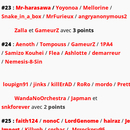
#23
:
Mr-harasawa
/
Yoyonoa
/
Mellorine
/
Snake_in_a_box
/
MrFurieux
/
angryanonymous2
Zalla
et
GameurZ
avec
3 points
#24
:
Aenoth
/
Tompouss
/
GameurZ
/
1PA4
/
Samizo Kouhei
/
Flea
/
Ashlotte
/
demarreur
/
Nemesis-8-Sin
loupign91
/
jinks
/
killErAD
/
RoRo
/
mordo
/
Pret
W
andaNoOrchestra
/
Japman
et
snkforever
avec
2
points
#25
:
faith124
/
nonoC
/
LordGenome
/
hairaz
/
J
Import
/
Killyoh
/
corbac
/
_Mrrockpsy95_