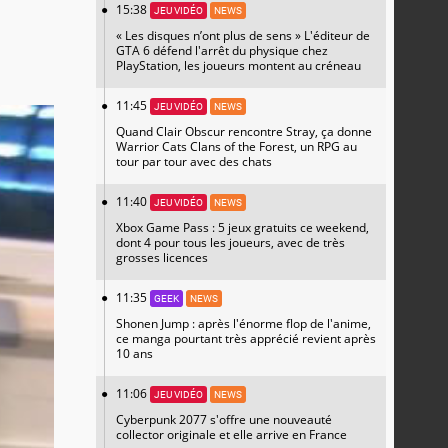
15:38
JEU VIDÉO
NEWS
« Les disques n’ont plus de sens » L'éditeur de
GTA 6 défend l'arrêt du physique chez
PlayStation, les joueurs montent au créneau
11:45
JEU VIDÉO
NEWS
Quand Clair Obscur rencontre Stray, ça donne
Warrior Cats Clans of the Forest, un RPG au
tour par tour avec des chats
11:40
JEU VIDÉO
NEWS
Xbox Game Pass : 5 jeux gratuits ce weekend,
dont 4 pour tous les joueurs, avec de très
grosses licences
11:35
GEEK
NEWS
Shonen Jump : après l'énorme flop de l'anime,
ce manga pourtant très apprécié revient après
10 ans
11:06
JEU VIDÉO
NEWS
Cyberpunk 2077 s'offre une nouveauté
collector originale et elle arrive en France