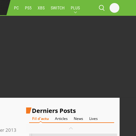
PC
PS5
XBS
SWITCH
PLUS
Derniers Posts
Fil d'actu
Articles
News
Lives
ier 2013