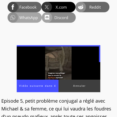
Facebook
X.com
Reddit
WhatsApp
Discord
Vidéo suivante dans 4
Annuler
Episode 5, petit problème conjugal a réglé avec
Michael & sa femme, ce qui lui vaudra les foudres
d'un pseudo mafieux, après toute ces angoisses,