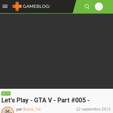
BLOG
Let's Play - GTA V - Part #005 -
par
Buros_1st
22 septembre 2013