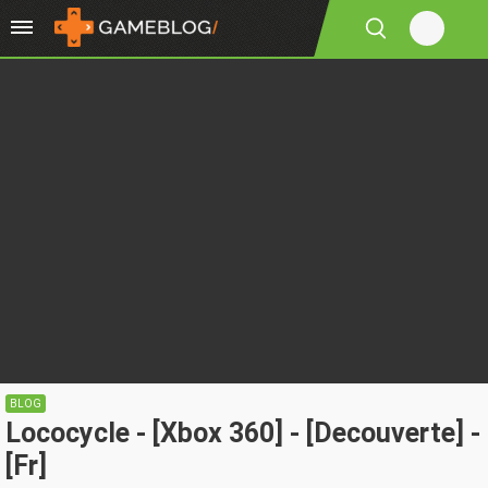
BLOG
Lococycle - [Xbox 360] - [Decouverte] -
[Fr]