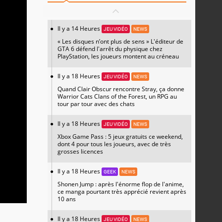
Il y a 14 Heures
JEU VIDÉO
NEWS
« Les disques n’ont plus de sens » L'éditeur de
GTA 6 défend l'arrêt du physique chez
PlayStation, les joueurs montent au créneau
Il y a 18 Heures
JEU VIDÉO
NEWS
Quand Clair Obscur rencontre Stray, ça donne
Warrior Cats Clans of the Forest, un RPG au
tour par tour avec des chats
Il y a 18 Heures
JEU VIDÉO
NEWS
Xbox Game Pass : 5 jeux gratuits ce weekend,
dont 4 pour tous les joueurs, avec de très
grosses licences
Il y a 18 Heures
GEEK
NEWS
Shonen Jump : après l'énorme flop de l'anime,
ce manga pourtant très apprécié revient après
10 ans
Il y a 18 Heures
JEU VIDÉO
NEWS