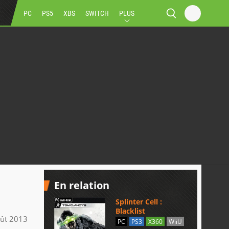
PC
PS5
XBS
SWITCH
PLUS
En relation
Splinter Cell :
Blacklist
ût 2013
PC
PS3
X360
WiiU