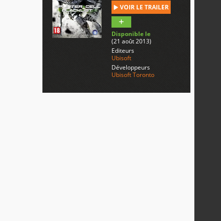
VOIR LE TRAILER
Disponible le
(21 août 2013)
Editeurs
Ubisoft
Développeurs
Ubisoft Toronto