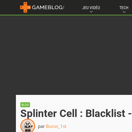
JEU VIDÉO
TECH
BLOG
Splinter Cell : Blacklis
par
Buros_1st